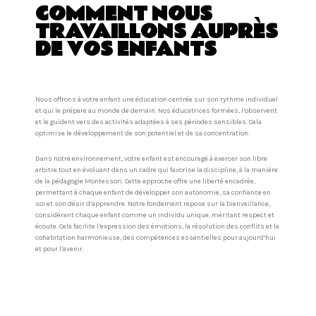
COMMENT NOUS
TRAVAILLONS AUPRÈS
DE VOS ENFANTS
Nous offrons à votre enfant une éducation centrée sur son rythme individuel
et qui le prépare au monde de demain. Nos éducatrices formées, l’observent
et le guident vers des activités adaptées à ses périodes sensibles. Cela
optimise le développement de son potentiel et de sa concentration.
Dans notre environnement, votre enfant est encouragé à exercer son libre
arbitre tout en évoluant dans un cadre qui favorise la discipline, à la manière
de la pédagogie Montessori. Cette approche offre une liberté encadrée,
permettant à chaque enfant de développer son autonomie, sa confiance en
soi et son désir d’apprendre. Notre fondement repose sur la bienveillance,
considérant chaque enfant comme un individu unique, méritant respect et
écoute. Cela facilite l’expression des émotions, la résolution des conflits et la
cohabitation harmonieuse, des compétences essentielles pour aujourd’hui
et pour l’avenir.