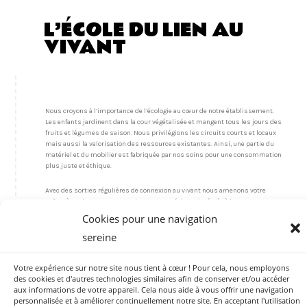
L’ÉCOLE DU LIEN AU
VIVANT
Nous croyons à l’importance de l’écologie au cœur de notre établissement.
Les enfants jardinent dans la cour végétalisée et mangent tous les jours des
fruits et légumes de saison. Nous privilégions les circuits courts et locaux
mais aussi la valorisation des ressources existantes. Ainsi, une partie du
matériel et du mobilier est fabriquée par nos soins pour une consommation
plus juste et éthique.
Avec des sorties régulières de connexion au vivant nous amenons votre
enfant à explorer ses 5 sens dans une expérience intégrée à la nature.
Cookies pour une navigation
sereine
ECOLE PARTICIPATIVE
Votre expérience sur notre site nous tient à cœur ! Pour cela, nous employons
des cookies et d'autres technologies similaires afin de conserver et/ou accéder
aux informations de votre appareil. Cela nous aide à vous offrir une navigation
personnalisée et à améliorer continuellement notre site. En acceptant l'utilisation