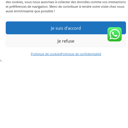
L'ÉCOLE DES
des cookies, vous nous autorisez à collecter des données comme vos interactions
PARENTS
et préférences de navigation. Merci de contribuer à rendre votre visite chez nous
aussi enrichissante que possible !
Je suis d'accord
La convivialité et l’entraide sont des valeurs importantes dans notre école.
Et quoi de mieux pour nos enfants que de montrer l’exemple ? Une équipe
solidaire de parents collabore avec notre équipe pédagogique pour créer un
Je refuse
environnement chaleureux et propice à l’épanouissement et aux
apprentissages des enfants. Ici, chaque voix est écoutée et entendue
Politique de cookies
Politique de confidentialité
ET SI ELLE DEVENAIT VOTRE ÉCOLE ?