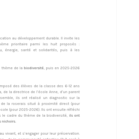
ation au développement durable. Il invite les
hème prioritaire parmi les huit proposés :
au, énergie, santé et solidarités, puis à les
u thème de la
biodiversité
, puis en 2025-2026
composé des élèves de la classe des 6-12 ans
, de la directrice de l’école Anne, d’un parent
semble, ils ont réalisé un diagnostic sur la
 de la roserais situé à proximité direct (pour
’école (pour 2025-2026). Ils ont ensuite réfléchi
s le cadre du thème de la biodiversité,
ils ont
 nichoirs.
au vivant, et s’engager pour leur préservation.