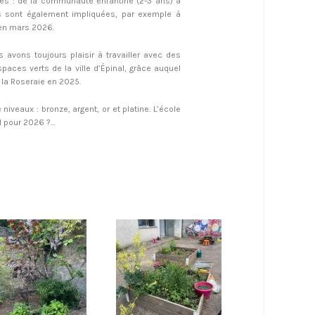
es : de la communauté enfantine (2-3 ans) à
es sont également impliquées, par exemple à
en mars 2026.
 avons toujours plaisir à travailler avec des
aces verts de la ville d’
Épinal
, grâce auquel
e la Roseraie en 2025.
 niveaux : bronze, argent, or et platine. L’école
l pour 2026 ?…